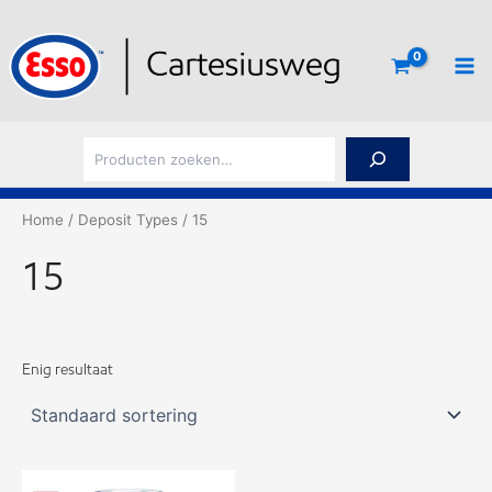
Ga
naar
de
inhoud
Z
o
e
k
Home
/ Deposit Types / 15
e
n
15
Enig resultaat