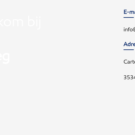
E-ma
lkom bij
info
Adr
eg
Cart
3534