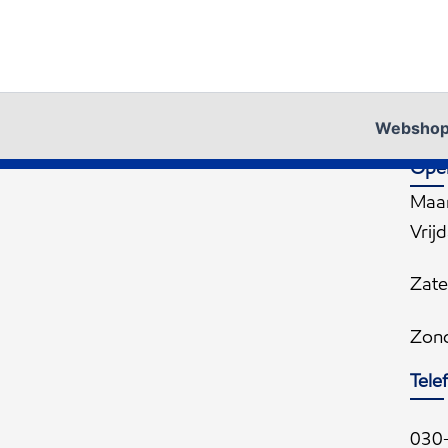
Websho
Open
Maa
Vrij
Zate
Zon
Tel
030