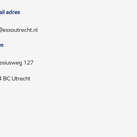
il adres
@essoutrecht.nl
es
esiusweg 127
 BC Utrecht