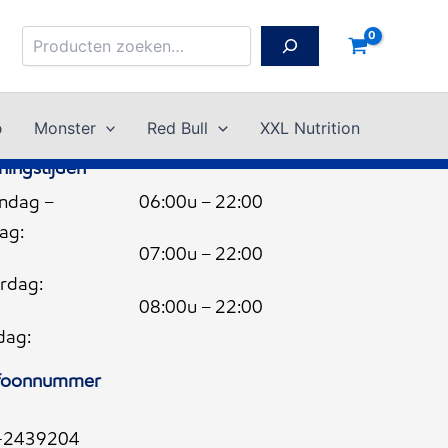
Zoeken
p
Monster
Red Bull
XXL Nutrition
ingstijden
ndag –
06:00u – 22:00
dag:
07:00u – 22:00
rdag:
08:00u – 22:00
dag:
efoonnummer
-2439204