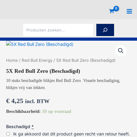
Ga
naar
de
inhoud
Z
o
e
k
e
n
Home
/
Red Bull Energy
/ 5X Red Bull Zero (Beschadigd)
5X Red Bull Zero (Beschadigd)
10 stuks beschadigde blikjes Red Bull Zero. Visuele beschadiging,
blikjes vrij van lekken.
€
4,25
incl. BTW
Beschikbaarheid:
10 op voorraad
Beschadigd
*
Ik ga akkoord dat dit product geen recht van retour heeft.