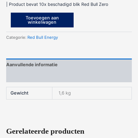
| Product bevat 10x beschadigd blik Red Bull Zero
5X
Toevoegen aan
Red
winkelwagen
Bull
Zero
Categorie:
Red Bull Energy
(Beschadigd)
aantal
Aanvullende informatie
Beoordelingen (0)
Gewicht
1,6 kg
Gerelateerde producten