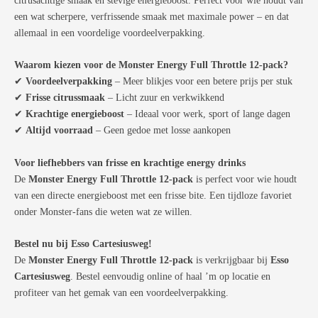
citrusachtige smaak en stevige energieboost. Perfect voor wie houdt van
een wat scherpere, verfrissende smaak met maximale power – en dat
allemaal in een voordelige voordeelverpakking.
Waarom kiezen voor de Monster Energy Full Throttle 12-pack?
✔
Voordeelverpakking
– Meer blikjes voor een betere prijs per stuk
✔
Frisse citrussmaak
– Licht zuur en verkwikkend
✔
Krachtige energieboost
– Ideaal voor werk, sport of lange dagen
✔
Altijd voorraad
– Geen gedoe met losse aankopen
Voor liefhebbers van frisse en krachtige energy drinks
De
Monster Energy Full Throttle 12-pack
is perfect voor wie houdt
van een directe energieboost met een frisse bite. Een tijdloze favoriet
onder Monster-fans die weten wat ze willen.
Bestel nu bij Esso Cartesiusweg!
De
Monster Energy Full Throttle 12-pack
is verkrijgbaar bij
Esso
Cartesiusweg
. Bestel eenvoudig online of haal ’m op locatie en
profiteer van het gemak van een voordeelverpakking.