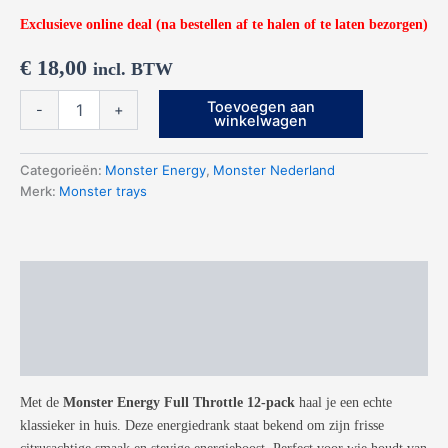
Exclusieve online deal (na bestellen af te halen of te laten bezorgen)
€
18,00
incl. BTW
12x
Toevoegen aan
-
+
Monster
winkelwagen
Energy
Full
Categorieën:
Monster Energy
,
Monster Nederland
Throttle
Merk:
Monster trays
aantal
Beschrijving
Aanvullende informatie
Beoordelingen (0)
Met de
Monster Energy Full Throttle 12-pack
haal je een echte
klassieker in huis. Deze energiedrank staat bekend om zijn frisse