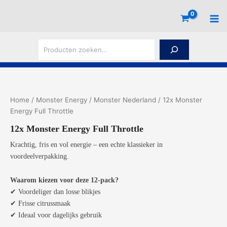
Ga
naar
de
inhoud
Z
o
e
k
e
n
Home
/
Monster Energy
/
Monster Nederland
/ 12x Monster
Energy Full Throttle
12x Monster Energy Full Throttle
Krachtig, fris en vol energie – een echte klassieker in
voordeelverpakking.
Waarom kiezen voor deze 12-pack?
✔ Voordeliger dan losse blikjes
✔ Frisse citrussmaak
✔ Ideaal voor dagelijks gebruik