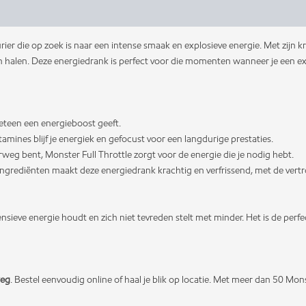
elingen (0)
rier die op zoek is naar een intense smaak en explosieve energie. Met zijn 
en halen. Deze energiedrank is perfect voor die momenten wanneer je een ext
meteen een energieboost geeft.
itamines blijf je energiek en gefocust voor een langdurige prestaties.
erweg bent, Monster Full Throttle zorgt voor de energie die je nodig hebt.
ingrediënten maakt deze energiedrank krachtig en verfrissend, met de ver
ntensieve energie houdt en zich niet tevreden stelt met minder. Het is de p
weg
. Bestel eenvoudig online of haal je blik op locatie. Met meer dan 50 Monst