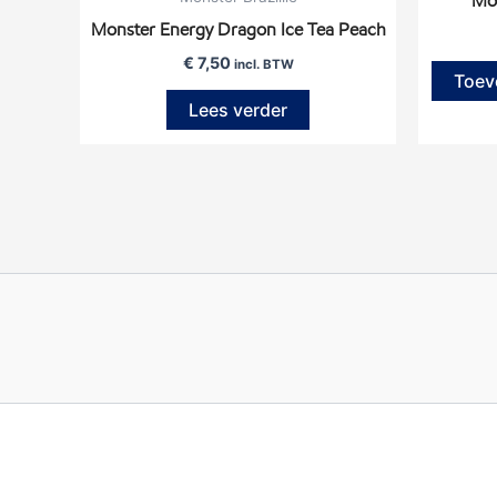
Mon
Monster Energy Dragon Ice Tea Peach
€
7,50
incl. BTW
Toev
Lees verder