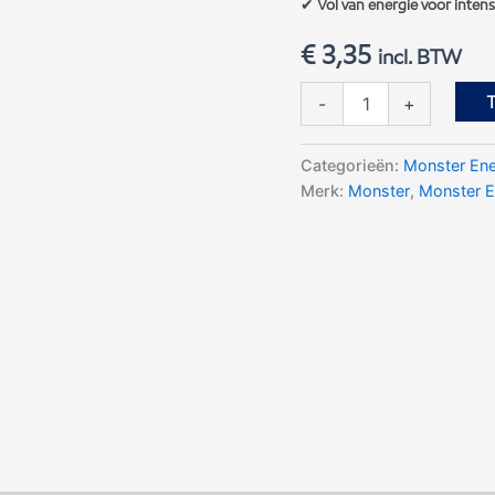
✔
Vol van energie voor inte
€
3,35
incl. BTW
Monster
-
+
Energy
Full
Throttle
Categorieën:
Monster En
aantal
Merk:
Monster
,
Monster E