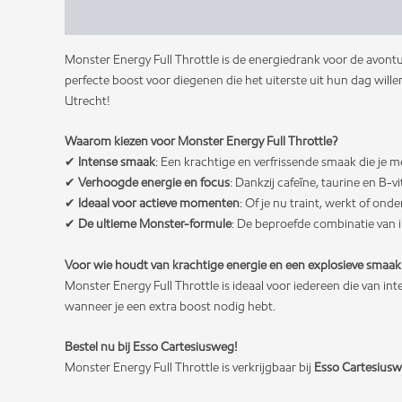
Beschrijving
Aanvullende informatie
Beoord
Monster Energy Full Throttle is de energiedrank voor de avontu
perfecte boost voor diegenen die het uiterste uit hun dag will
Utrecht!
Waarom kiezen voor Monster Energy Full Throttle?
✔
Intense smaak
: Een krachtige en verfrissende smaak die je 
✔
Verhoogde energie en focus
: Dankzij cafeïne, taurine en B-v
✔
Ideaal voor actieve momenten
: Of je nu traint, werkt of ond
✔
De ultieme Monster-formule
: De beproefde combinatie van 
Voor wie houdt van krachtige energie en een explosieve smaak
Monster Energy Full Throttle is ideaal voor iedereen die van i
wanneer je een extra boost nodig hebt.
Bestel nu bij Esso Cartesiusweg!
Monster Energy Full Throttle is verkrijgbaar bij
Esso Cartesius