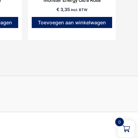
a
Monster Energy Ultra Rosá
€
3,35
incl. BTW
wagen
Toevoegen aan winkelwagen
0