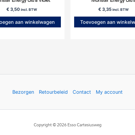
ster Energy Ultra Violet
Monster Energy Ultr
€
3,50
€
3,35
incl. BTW
incl. BTW
oegen aan winkelwagen
Toevoegen aan winkel
Bezorgen
Retourbeleid
Contact
My account
Copyright © 2026 Esso Cartesiusweg