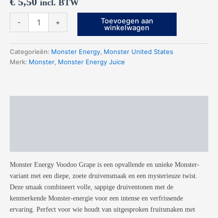
€
5,50
incl. BTW
Monster
Toevoegen aan
-
+
Energy
winkelwagen
Juice
Voodoo
Categorieën:
Monster Energy
,
Monster United States
Grape
Merk:
Monster
,
Monster Energy Juice
aantal
Beschrijving
Aanvullende informatie
Beoordelingen (0)
Monster Energy Voodoo Grape is een opvallende en unieke Monster-
variant met een diepe, zoete druivensmaak en een mysterieuze twist.
Deze smaak combineert volle, sappige druiventonen met de
kenmerkende Monster-energie voor een intense en verfrissende
ervaring. Perfect voor wie houdt van uitgesproken fruitsmaken met