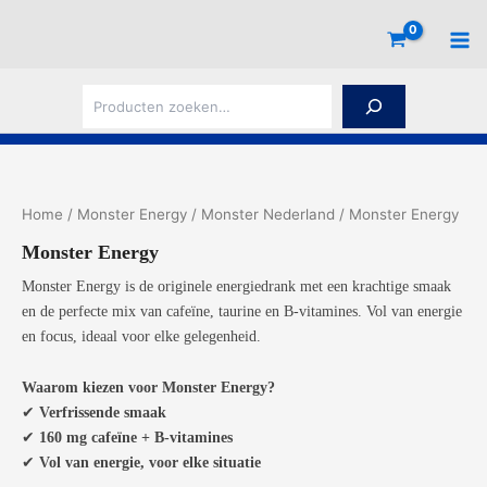
Ga
naar
de
inhoud
Z
o
e
k
e
n
Home
/
Monster Energy
/
Monster Nederland
/ Monster Energy
Monster Energy
Monster Energy is de originele energiedrank met een krachtige smaak
en de perfecte mix van cafeïne, taurine en B-vitamines. Vol van energie
en focus, ideaal voor elke gelegenheid.
Waarom kiezen voor Monster Energy?
✔
Verfrissende smaak
✔
160 mg cafeïne + B-vitamines
✔
Vol van energie, voor elke situatie