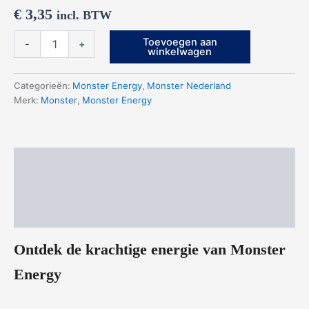
€
3,35
incl. BTW
Monster
Toevoegen aan
-
+
Energy
winkelwagen
aantal
Categorieën:
Monster Energy
,
Monster Nederland
Merk:
Monster
,
Monster Energy
Beschrijving
Aanvullende informatie
Beoordelingen (0)
Ontdek de krachtige energie van Monster
Energy