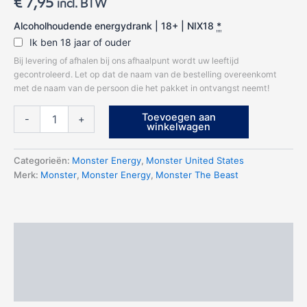
€
7,95
incl. BTW
Alcoholhoudende energydrank | 18+ | NIX18
*
Ik ben 18 jaar of ouder
Bij levering of afhalen bij ons afhaalpunt wordt uw leeftijd
gecontroleerd. Let op dat de naam van de bestelling overeenkomt
met de naam van de persoon die het pakket in ontvangst neemt!
Monster
Toevoegen aan
-
+
Beast
winkelwagen
Tea
Hard
Categorieën:
Monster Energy
,
Monster United States
Tea
Merk:
Monster
,
Monster Energy
,
Monster The Beast
Original
aantal
Beschrijving
Aanvullende informatie
Beoordelingen (0)