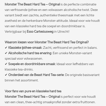
Monster The Beast Hard Tea – Original
is de perfecte combinatie
van verfrissende ijsthee en een volwassen alcoholische twist. Deze
variant biedt een zachte, authentieke thee­smaak met een lichte
zoetheid en de herkenbare Monster-attitude. Ideaal voor wie houdt
van een klassieke hard tea die soepel en doordrinkbaar is.
Verkrijgbaar bij
Esso Cartesiusweg
in Utrecht!
Waarom kiezen voor Monster The Beast Hard Tea Original?
✔
Klassieke ijsthee-smaak
: Zacht, verfrissend en perfect in balans.
✔
Alcoholische hard tea ervaring
: Een unieke Monster-variant
speciaal voor volwassenen.
✔
Soepele en doordrinkbare smaak
: Ideaal voor liefhebbers van
klassieke tea-drinks.
✔
Onderdeel van de Beast Hard Tea-serie
: De originele basisvariant
binnen het assortiment.
Voor fans van pure en klassieke hard tea
Monster The Beast Hard Tea – Original
is perfect voor wie houdt
van een clean, thee-achtig smaakprofiel zonder extra fruittonen.